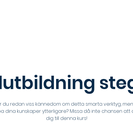
 oss
BAM
Investeringsmånaden
För studenter
F
utbildning steg
r du redan viss kännedom om detta smarta verktyg, men v
pa dina kunskaper ytterligare? Missa då inte chansen att
dig till denna kurs!