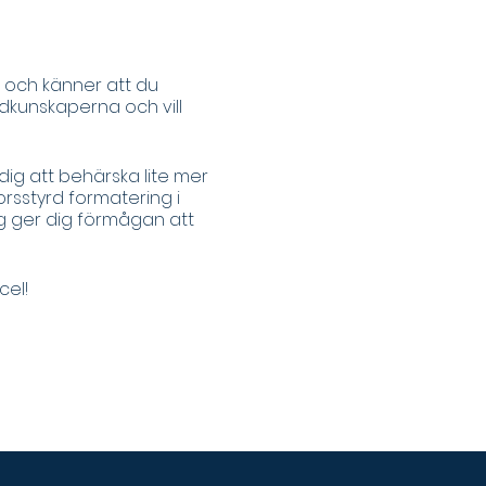
1 och känner att du
ndkunskaperna och vill
 dig att behärska lite mer
orsstyrd formatering i
teg ger dig förmågan att
cel!