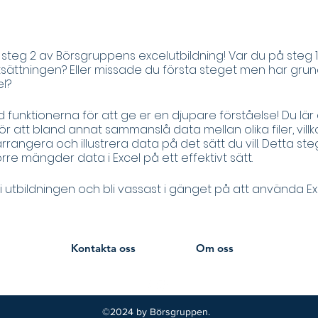
r steg 2 av Börsgruppens excelutbildning! Var du på steg 
ortsättningen? Eller missade du första steget men har gru
el?
nd funktionerna för att ge er en djupare förståelse! Du lär
 att bland annat sammanslå data mellan olika filer, villk
arrangera och illustrera data på det sätt du vill. Detta s
örre mängder data i Excel på ett effektivt sätt.
 utbildningen och bli vassast i gänget på att använda Ex
Börsgruppen
Kontakta oss
Om oss
©2024 by Börsgruppen.