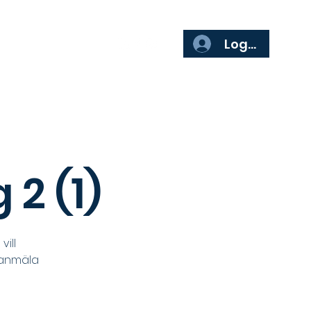
ör företag
Mer
Logga in
 2 (1)
ill
 anmäla