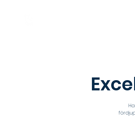
Hem
Om
Börsgruppen
Excel
Ha
fördju