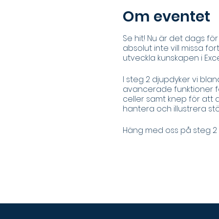
Om eventet
Se hit! Nu är det dags fö
absolut inte vill missa f
utveckla kunskapen i Exc
I steg 2 djupdyker vi bla
avancerade funktioner för
celler samt knep för att 
hantera och illustrera st
Häng med oss på steg 2 i