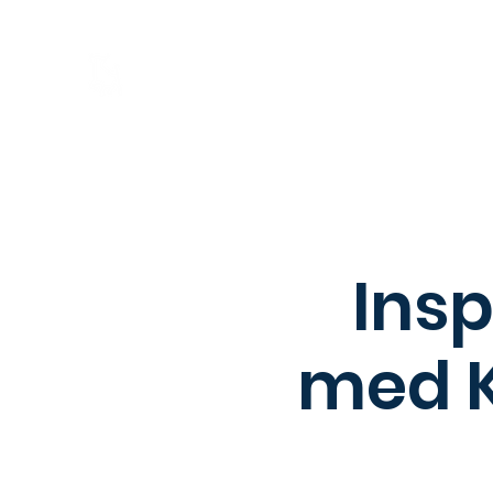
Hem
Om
Börsgruppen
Insp
med K