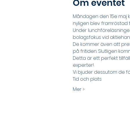
Om eventet
Måndagen den 15e maj ko
nyligen blev framröstad t
Under lunchföreläsninge
bolagsfokus vid aktiehan
De kommer även att presen
på fritiden. Slutligen kom
Detta är ett perfekt tillfä
experter!
Vi bjuder dessutom de f
Tid och plats
Mer >