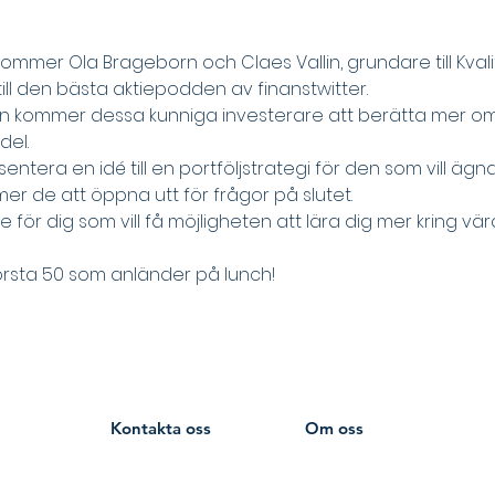
mmer Ola Brageborn och Claes Vallin, grundare till Kva
ill den bästa aktiepodden av finanstwitter. 
n kommer dessa kunniga investerare att berätta mer om
del.
tera en idé till en portföljstrategi för den som vill ägna
mer de att öppna utt för frågor på slutet. 
lle för dig som vill få möjligheten att lära dig mer kring vä
örsta 50 som anländer på lunch!
Börsgruppen
Kontakta oss
Om oss