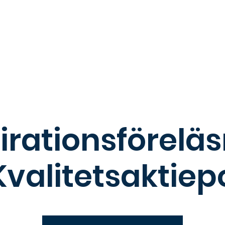
 oss
BAM
Investeringsmånaden
För studenter
F
irationsförelä
valitetsaktie