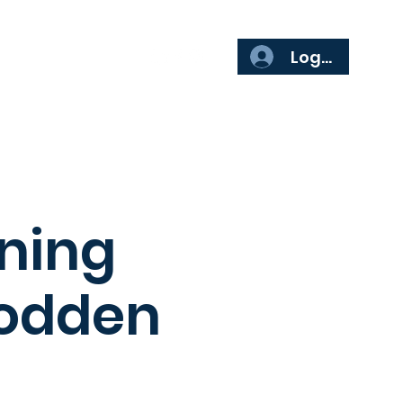
ör företag
Mer
Logga in
sning
podden