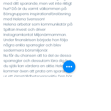
med ditt sparande, men vet inte riktigt 
hur? Då är du varmt välkommen på 
Börsgruppens inspirationsföreläsning 
med Helena Svensson!
Helena arbetar som kommunikatör på 
Spiltan Invest och driver 
Instagramkontot Miljonärmamman. 
Under finanskrisen började hon följa 
några enkla sparregler och blev 
sedermera börsmiljonär.
Nu får du chansen att ta del av dessa 
sparregler och dessutom lära dig hur 
du själv kan värdera en aktie. Helena 
kommer även att prata om sparande 
ur ett jämställdhetsperspektiv. Den här 
föreläsningen riktar sig både till dig 
som är nybörjare och till dig som vill ha 
lite mer att bita i.
Vi bjuder de 70 första som anländer på 
lunch!
Välkommna!