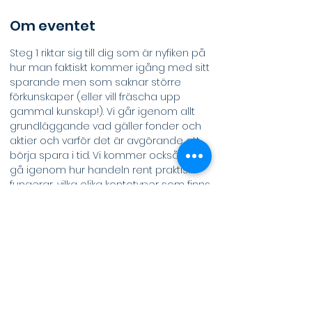
Om eventet
Steg 1 riktar sig till dig som är nyfiken på 
hur man faktiskt kommer igång med sitt 
sparande men som saknar större 
förkunskaper (eller vill fräscha upp 
gammal kunskap!). Vi går igenom allt 
grundläggande vad gäller fonder och 
aktier och varför det är avgörande att 
börja spara i tid. Vi kommer också att 
gå igenom hur handeln rent praktiskt 
fungerar, vilka olika kontotyper som finns 
och lite om ESG. Inga förkunskaper 
krävs!  Självklart bjuder vi på kaffe och 
klägg.
Vi ser verkligen fram emot att träffa så 
många som möjligt av er där!