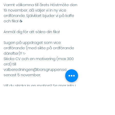
Varmt välkomna till årets Höstmöte den 
19 november, då väljer vi in ny vice 
ordförande. Självklart bjuder vi på kaffe 
och fika! ☕️
Anmäl dig för att säkra din fika!
Sugen på uppdraget som vice 
ordförande (med sikte på ordförande 
därefter)? ✨
Skicka CV och en motivering (max 300 
ord) till 
valberedningen@borsgruppen.se
senast 5 november.
Vill du skicka in en motion? Se mer info i 
vårt Facebook-event och mejla din 
motion till 
info@borsgruppen.se
.
Var?
 ACAS