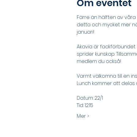
Om eventet
Färre än hälften av vår
detta och mycket mer när
januari!
Akavia är fackförbundet f
sprider kunskap. Tillsamm
medlem du också!
Varmt välkomna till en i
Lunch kommer att delas ut 
Datum: 22/1
Tid: 12:15
Mer >