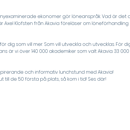
a nyexaminerade ekonomer gör löneanspråk. Vad är det o
 Axel Klofsten från Akavia föreläser om löneförhandlin
ör dig som vill mer. Som vill utveckla och utvecklas. För d
ans är vi över 140 000 akademiker som valt Akavia. 33 000 
nspirerande och informativ lunchstund med Akavia!
till de 50 första på plats, så kom i tid! Ses där!
Börsgruppen