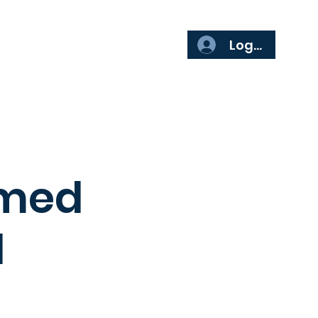
ör företag
Mer
Logga in
 med
1