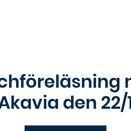
 oss
BAM
Investeringsmånaden
För studenter
F
chföreläsning
Akavia den 22/