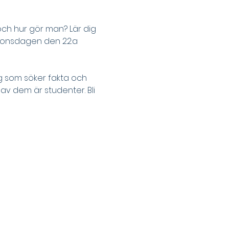
ch hur gör man? Lär dig 
g onsdagen den 22:a 
ig som söker fakta och 
av dem är studenter. Bli 