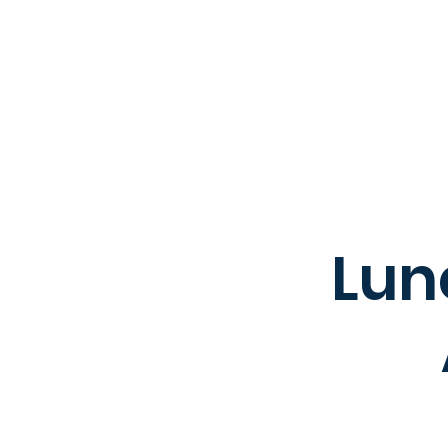
Hem
Om
Börsgruppen
Lun