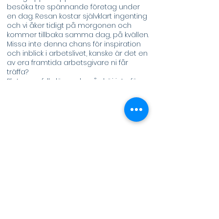
besöka tre spännande företag under
en dag. Resan kostar självklart ingenting
och vi åker tidigt på morgonen och
kommer tillbaka samma dag, på kvällen.
Missa inte denna chans för inspiration
och inblick i arbetslivet, kanske är det en
av era framtida arbetsgivare ni får
träffa?
Platserna fylls löpande, så dröj inte för
länge med att skicka in er ansökan.
Ansökan görs på med CV och en kort
motivering.
Nedan följer schemat för resan:
06:30 -
Avresa från Linköping
Vi åker med bil från Blå Havet mot
Stockholm.
09.00 -
Garantum Fondkommission
Resan börjar på denna privatägda
fondkommission som på senare tid har
blivit störst i Sverige på strukturerade