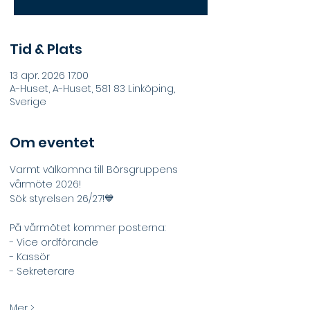
Tid & Plats
13 apr. 2026 17:00
A-Huset, A-Huset, 581 83 Linköping,
Sverige
Om eventet
Varmt välkomna till Börsgruppens 
vårmöte 2026!
Sök styrelsen 26/27!💙
På vårmötet kommer posterna: 
- Vice ordförande
- Kassör
- Sekreterare
Mer >